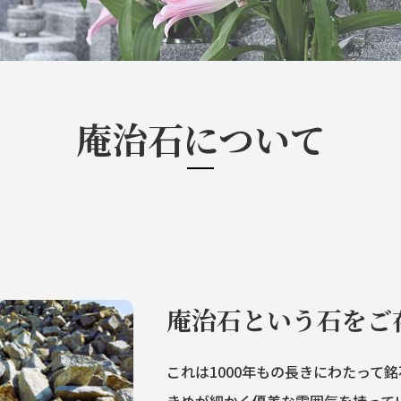
庵治石について
庵治石という石をご
これは1000年もの長きにわたって