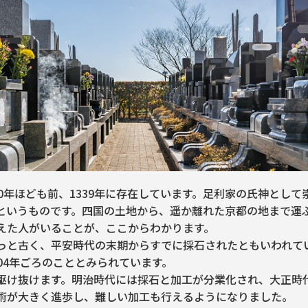
0年ほども前、1339年に存在しています。足利家の氏神とし
というものです。四国の土地から、遥か離れた京都の地まで運
えた人がいることが、ここからわかります。
っと古く、平安時代の末期からすでに採石されたともいわれて
04年ごろのこととみられています。
駆け抜けます。明治時代には採石と加工が分業化され、大正時
術が大きく進歩し、難しい加工も行えるようになりました。