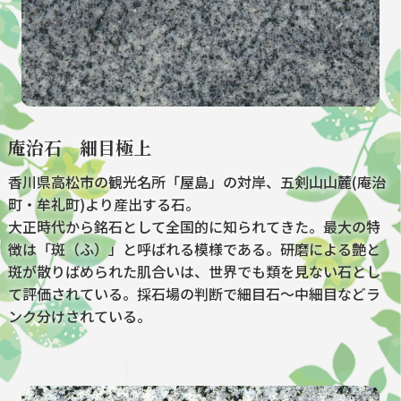
庵治石 細目極上
香川県高松市の観光名所「屋島」の対岸、五剣山山麓(庵治
町・牟礼町)より産出する石。
大正時代から銘石として全国的に知られてきた。最大の特
徴は「斑（ふ）」と呼ばれる模様である。研磨による艶と
斑が散りばめられた肌合いは、世界でも類を見ない石とし
て評価されている。採石場の判断で細目石～中細目などラ
ンク分けされている。