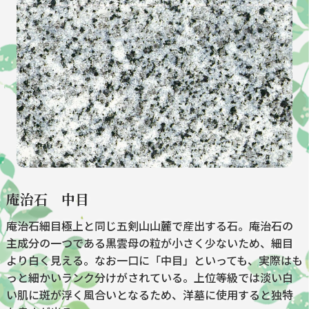
庵治石 中目
庵治石細目極上と同じ五剣山山麓で産出する石。庵治石の
主成分の一つである黒雲母の粒が小さく少ないため、細目
より白く見える。なお一口に「中目」といっても、実際はも
っと細かいランク分けがされている。上位等級では淡い白
い肌に斑が浮く風合いとなるため、洋墓に使用すると独特